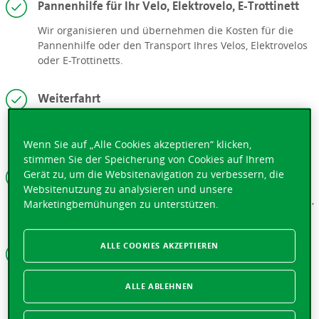
Pannenhilfe für Ihr Velo, Elektrovelo, E-Trottinett
Wir organisieren und übernehmen die Kosten für die
Pannenhilfe oder den Transport Ihres Velos, Elektrovelos
oder E-Trottinetts.
Weiterfahrt
Wir übernehmen die Kosten für ein Hotel und einen
Mietwagen.
Wenn Sie auf „Alle Cookies akzeptieren“ klicken,
stimmen Sie der Speicherung von Cookies auf Ihrem
Übernahme der Reparaturkosten im Ausland
Gerät zu, um die Websitenavigation zu verbessern, die
Websitenutzung zu analysieren und unsere
Wir überweisen einen Vorschuss für die Reparaturkosten,
Marketingbemühungen zu unterstützen.
damit Sie Ihre Reise fortsetzen können.
ALLE COOKIES AKZEPTIEREN
Übernahme des Selbstbehalts
Bei einem Unfall mit einem Mietwagen wird Ihr
ALLE ABLEHNEN
Selbstbehalt übernommen, auch bei eigenem
Verschulden.