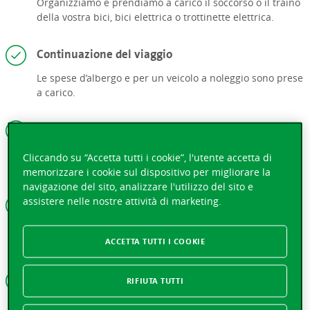
Organizziamo e prendiamo a carico il soccorso o il traino
della vostra bici, bici elettrica o trottinette elettrica.
Continuazione del viaggio
Le spese d’albergo e per un veicolo a noleggio sono prese
a carico.
Presa a carico delle spese di riparazione all’estero
Versiamo un anticipo delle spese di riparazione
Cliccando su “Accetta tutti i cookie”, l'utente accetta di
necessarie alla continuazione del viaggio.
memorizzare i cookie sul dispositivo per migliorare la
navigazione del sito, analizzare l'utilizzo del sito e
assistere nelle nostre attività di marketing.
Pagamento della franchigia
Prendiamo a carico la franchigia in caso di danno a un
ACCETTA TUTTI I COOKIE
veicolo a noleggio, anche se è colpa vostra.
Anticipo delle spese di riparazione all’estero
RIFIUTA TUTTI
In caso di procedimento giudiziario in seguito a un