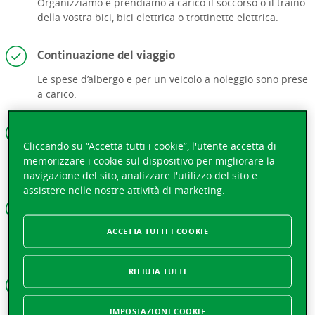
Organizziamo e prendiamo a carico il soccorso o il traino
della vostra bici, bici elettrica o trottinette elettrica.
Continuazione del viaggio
Le spese d’albergo e per un veicolo a noleggio sono prese
a carico.
Presa a carico delle spese di riparazione all’estero
Cliccando su “Accetta tutti i cookie”, l'utente accetta di
Versiamo un anticipo delle spese di riparazione
memorizzare i cookie sul dispositivo per migliorare la
necessarie alla continuazione del viaggio.
navigazione del sito, analizzare l'utilizzo del sito e
assistere nelle nostre attività di marketing.
Pagamento della franchigia
Prendiamo a carico la franchigia in caso di danno a un
ACCETTA TUTTI I COOKIE
veicolo a noleggio, anche se è colpa vostra.
RIFIUTA TUTTI
Anticipo delle spese di riparazione all’estero
In caso di procedimento giudiziario in seguito a un
IMPOSTAZIONI COOKIE