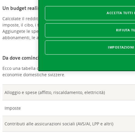
Un budget realistico
ACCETTA TUTTI 
Calcolate il reddito lordo e le spese correnti per l’alloggio, le
imposte, il cibo, i trasporti, i vestiti, la salute e le assicurazioni.
RIFIUTA T
Aggiungete le spese occasionali, come quelle per gli
abbonamenti, le attività del tempo libero e i viaggi.
IMPOSTAZIONI
Da dove cominciare?
Ecco una tabella con la ripartizione media delle spese delle
economie domestiche svizzere.
Alloggio e spese (affitto, riscaldamento, elettricità)
Imposte
Contributi alle assicurazioni sociali (AVS/AI, LPP e altri)