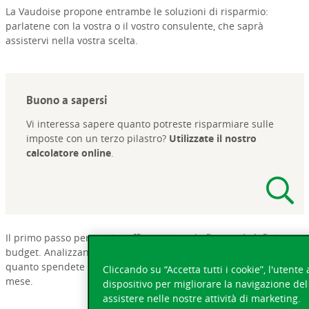
La Vaudoise propone entrambe le soluzioni di risparmio:
parlatene con la vostra o il vostro consulente, che saprà
assistervi nella vostra scelta.
Buono a sapersi
Vi interessa sapere quanto potreste risparmiare sulle
imposte con un terzo pilastro?
Utilizzate il nostro
calcolatore online
.
Il primo passo per gestire efficacemente le finanze è definire un
budget. Analizzando entrate e uscite, vi farete un’idea precisa di
quanto spendete realmente e di quanto vi resta alla fine del
Cliccando su “Accetta tutti i cookie”, l'utent
mese.
dispositivo per migliorare la navigazione del s
assistere nelle nostre attività di marketing.