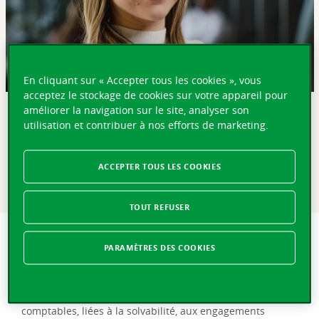
En cliquant sur « Accepter tous les cookies », vous
acceptez le stockage de cookies sur votre appareil pour
améliorer la navigation sur le site, analyser son
EN BREF
utilisation et contribuer à nos efforts de marketing.
Dayana Carrea s’est spécialisée dans les investissements
au sein de la Vaudoise Assurances. Un métier polyvalent
ACCEPTER TOUS LES COOKIES
où la rigueur et l’esprit critique sont de mise.
Témoignage.
TOUT REFUSER
La gestion de portefeuille, c’est avant tout de
PARAMÈTRES DES COOKIES
l’optimisation sous contraintes. Maximiser la
performance ou le ratio rendement/risque d’un
portefeuille en intégrant les contraintes particulièrement
nombreuses du domaine de l’assurance, qu’elles soient
comptables, liées à la solvabilité, aux engagements