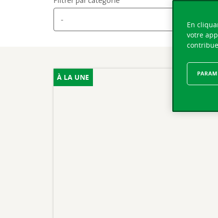
Filtrer par catégorie
En cliqua
votre app
contribue
PARAMÈ
À LA UNE