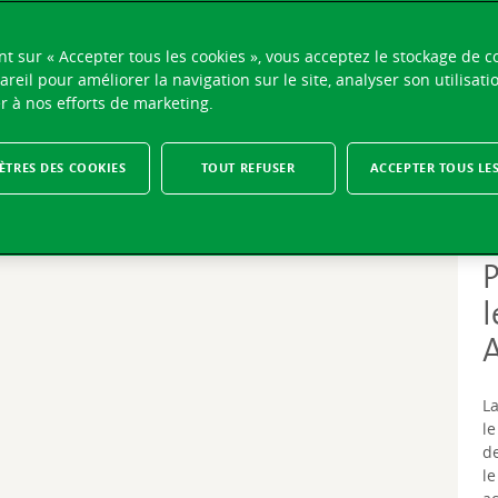
Filtrer par année
nt sur « Accepter tous les cookies », vous acceptez le stockage de c
areil pour améliorer la navigation sur le site, analyser son utilisati
r à nos efforts de marketing.
TRES DES COOKIES
TOUT REFUSER
ACCEPTER TOUS LE
M
A
L
le
de
le