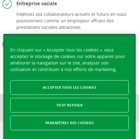
Entreprise sociale
Fidélisez vos collaborateurs actuels et futurs en vous
positionnant comme un employeur offrant des
prestations sociales attractives.
Couverture compatible toutes compagnies
En cliquant sur « Accepter tous les cookies », vous
Optez pour une complémentaire LAA auprès de la
acceptez le stockage de cookies sur votre appareil pour
Vaudoise, même si votre assurance accidents LAA a été
améliorer la navigation sur le site, analyser son
conclue auprès d'un autre assureur tel que la SUVA.
utilisation et contribuer à nos efforts de marketing.
ACCEPTER TOUS LES COOKIES
TOUT REFUSER
PARAMÈTRES DES COOKIES