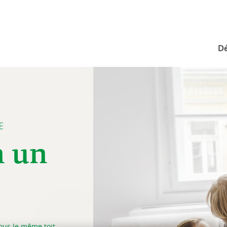
Dé
E
n un
ous le même toit.