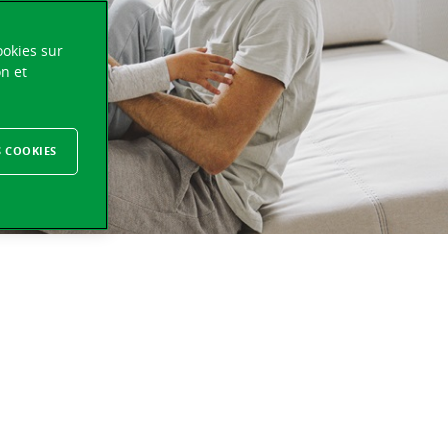
ookies sur
on et
S COOKIES