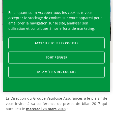
En cliquant sur « Accepter tous les cookies », vous
acceptez le stockage de cookies sur votre appareil pour
améliorer la navigation sur le site, analyser son
utilisation et contribuer à nos efforts de marketing.
ACCEPTER TOUS LES COOKIES
EN BREF
TOUT REFUSER
Invitation - Conférence de presse sur les résultats 2017
PARAMÈTRES DES COOKIES
Mesdames, Messieurs les représentants des médias,
Mesdames, Messieurs les analystes financiers,
La Direction du Groupe Vaudoise Assurances a le plaisir de
vous inviter à sa conférence de presse de bilan 2017 qui
aura lieu le
mercredi 28 mars 2018
: