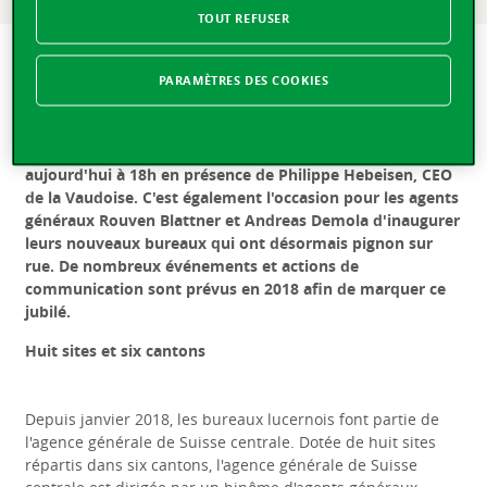
TOUT REFUSER
Vaudoise Assurances : l'agence générale de Suisse centrale
PARAMÈTRES DES COOKIES
à Lucerne célèbre ses 100 ans
Lausanne, le 17.05.2018 – L'agence générale de Suisse
centrale à Lucerne célèbre officiellement son centenaire
aujourd'hui à 18h en présence de Philippe Hebeisen, CEO
de la Vaudoise. C'est également l'occasion pour les agents
généraux Rouven Blattner et Andreas Demola d'inaugurer
leurs nouveaux bureaux qui ont désormais pignon sur
rue. De nombreux événements et actions de
communication sont prévus en 2018 afin de marquer ce
jubilé.
Huit sites et six cantons
Depuis janvier 2018, les bureaux lucernois font partie de
l'agence générale de Suisse centrale. Dotée de huit sites
répartis dans six cantons, l'agence générale de Suisse