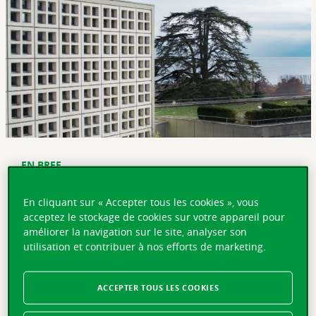
EN BREF
Lausanne, le 17.05.2018 – L'agence générale de Suisse
En cliquant sur « Accepter tous les cookies », vous
centrale à Lucerne célèbre officiellement son centenaire
acceptez le stockage de cookies sur votre appareil pour
aujourd'hui à 18h en présence de Philippe Hebeisen, CEO
améliorer la navigation sur le site, analyser son
de la Vaudoise. C'est également l'occasion pour les agents
utilisation et contribuer à nos efforts de marketing.
généraux Rouven Blattner et Andreas Demola
d'inaugurer leurs nouveaux bureaux qui ont désormais
pignon sur rue. De nombreux événements et actions de
ACCEPTER TOUS LES COOKIES
communication sont prévus en 2018 afin de marquer ce
jubilé.