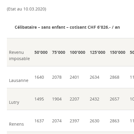
(Etat au 10.03.2020)
Célibataire – sans enfant – cotisant CHF 6'826.- / an
Revenu
50'000
75'000
100'000
125'000
150'000
5
imposable
1640
2078
2401
2634
2868
1
Lausanne
1495
1904
2207
2432
2657
1
Lutry
1637
2074
2397
2630
2863
1
Renens