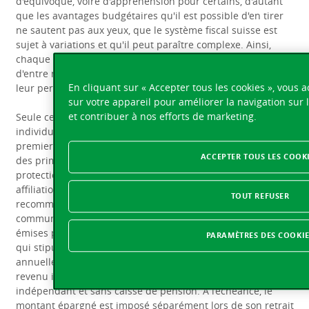
d'équivoque, voire d'appréhension pour certains, d'autant
que les avantages budgétaires qu'il est possible d'en tirer
ne sautent pas aux yeux, que le système fiscal suisse est
sujet à variations et qu'il peut paraître complexe. Ainsi,
chaque année à l'heure de renvoyer sa déclaration, peu
d'entre nous savent précisément quel sera le montant de
En cliquant sur « Accepter tous les cookies », vous 
leur perception.
sur votre appareil pour améliorer la navigation sur le
et contribuer à nos efforts de marketing.
Seule certitude, la souscription à une prévoyance
individuelle liée donne droit à des déductions fiscales de
premier ordre, sans compter ses atouts avérés (flexibilité
ACCEPTER TOUS LES COOK
des primes, pouvoir d'achat maintenu à la retraite,
protection de ses proches en cas de décès, etc.) Mieux, une
affiliation à une prévoyance privée 3a est même
TOUT REFUSER
recommandée par la Confédération, les cantons et les
communes. Elle figure même dans les directives officielles
émises par l'Administration fédérale des contributions (AFC)
PARAMÈTRES DES COOKI
qui stipule qu'un affilié 3a a la liberté de déduire
annuellement jusqu'à CHF 6'826.- de ses primes sur son
revenu imposable, et jusqu'à CHF 34'128.- s'il est
indépendant et sans caisse de pension. À l’échéance, le
montant épargné est imposé séparément lors de son retrait