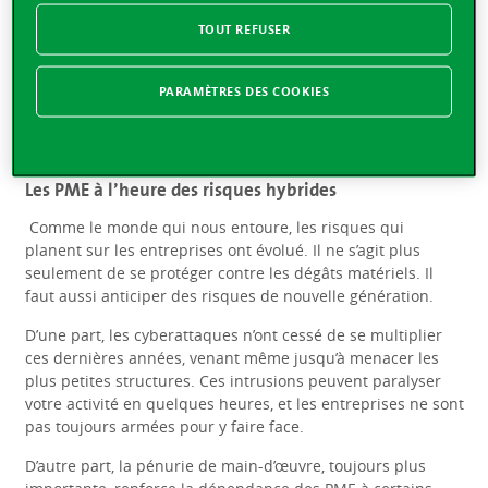
ralentissement économique, crises géopolitiques,
TOUT REFUSER
transformation digitale, pénurie de main-d’œuvre et
cybercriminalité, le contexte ne cesse de se durcir. Dans ce
climat, il suffit d’un imprévu pour fragiliser votre équilibre
PARAMÈTRES DES COOKIES
financier.
Les PME à l’heure des risques hybrides
Comme le monde qui nous entoure, les risques qui
planent sur les entreprises ont évolué. Il ne s’agit plus
seulement de se protéger contre les dégâts matériels. Il
faut aussi anticiper des risques de nouvelle génération.
D’une part, les cyberattaques n’ont cessé de se multiplier
ces dernières années, venant même jusqu’à menacer les
plus petites structures. Ces intrusions peuvent paralyser
votre activité en quelques heures, et les entreprises ne sont
pas toujours armées pour y faire face.
D’autre part, la pénurie de main-d’œuvre, toujours plus