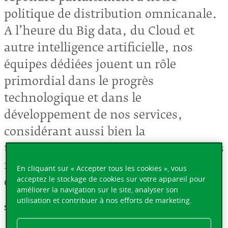
politique de distribution omnicanale.
A l’heure du Big data, du Cloud et
autre intelligence artificielle, nos
équipes dédiées jouent un rôle
primordial dans le progrès
technologique et dans le
développement de nos services,
considérant aussi bien la
transformation numérique au sein des
ménages que la digitalisation des
En cliquant sur « Accepter tous les cookies », vous
acceptez le stockage de cookies sur votre appareil pour
entreprises.
améliorer la navigation sur le site, analyser son
utilisation et contribuer à nos efforts de marketing.
Stanislas Bressange, Chief Transformation Officer