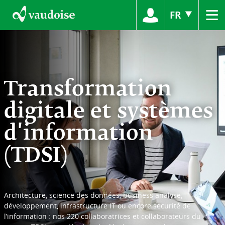
≡
FR
Transformation
digitale et systèmes
d'information
(TDSI)
Architecture, science des données, business analyse,
développement, infrastructure IT ou encore sécurité de
l’information : nos 220 collaboratrices et collaborateurs du