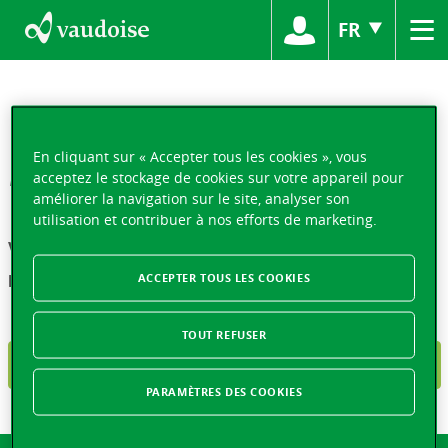
≡
FR
Merci
En cliquant sur « Accepter tous les cookies », vous
acceptez le stockage de cookies sur votre appareil pour
améliorer la navigation sur le site, analyser son
utilisation et contribuer à nos efforts de marketing.
Votre demande nous est bien parvenue.
Nous vous contacterons dans les meilleurs délais.
ACCEPTER TOUS LES COOKIES
TOUT REFUSER
RETOUR AUX PRODUITS
PARAMÈTRES DES COOKIES