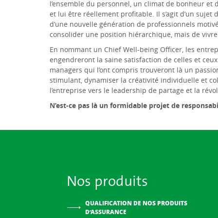
l’ensemble du personnel, un climat de bonheur et d
et lui être réellement profitable. Il s’agit d’un suje
d’une nouvelle génération de professionnels motivés 
consolider une position hiérarchique, mais de viv
En nommant un Chief Well-being Officer, les entrepr
engendreront la saine satisfaction de celles et ceu
managers qui l’ont compris trouveront là un passion
stimulant, dynamiser la créativité individuelle et colle
l’entreprise vers le leadership de partage et la révol
N’est-ce pas là un formidable projet de responsabil
Nos produits
QUALIFICATION DE NOS PRODUITS
D’ASSURANCE