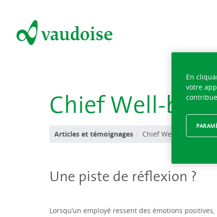
En cliqua
votre app
Chief Well-bein
contribue
PARAMÈ
Articles et témoignages
Chief Well-being Offic
Une piste de réﬂexion ?
Lorsqu’un employé ressent des émotions positives, il