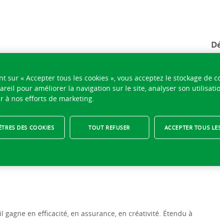
Dé
nt sur « Accepter tous les cookies », vous acceptez le stockage de c
areil pour améliorer la navigation sur le site, analyser son utilisati
g Officer (CWO)
r à nos efforts de marketing.
TRES DES COOKIES
TOUT REFUSER
ACCEPTER TOUS LE
er (CWO)
 gagne en efficacité, en assurance, en créativité. Étendu à