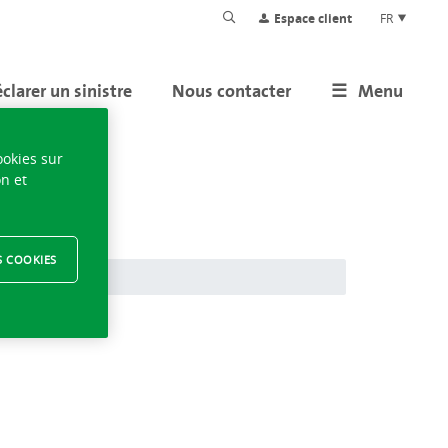
Espace client
FR
clarer un sinistre
Nous contacter
Menu
ookies sur
on et
S COOKIES