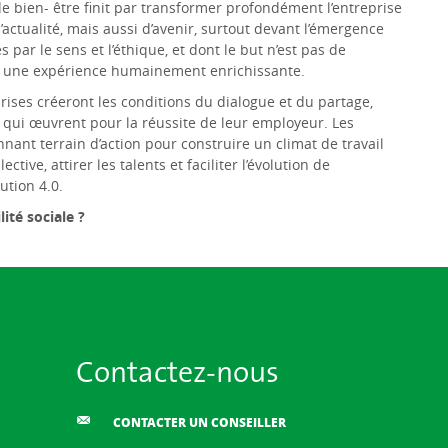
e bien- être finit par transformer profondément l’entreprise
t d’actualité, mais aussi d’avenir, surtout devant l’émergence
par le sens et l’éthique, et dont le but n’est pas de
re une expérience humainement enrichissante.
ises créeront les conditions du dialogue et du partage,
x qui œuvrent pour la réussite de leur employeur. Les
nant terrain d’action pour construire un climat de travail
ctive, attirer les talents et faciliter l’évolution de
ution 4.0.
ité sociale ?
Contactez-nous
CONTACTER UN CONSEILLER