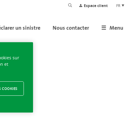
Espace client
FR
clarer un sinistre
Nous contacter
Menu
ver
ookies sur
on et
S COOKIES