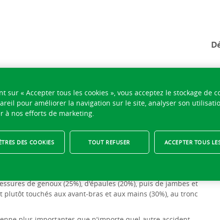
Dé
idents de sports d'hi
nt sur « Accepter tous les cookies », vous acceptez le stockage de c
areil pour améliorer la navigation sur le site, analyser son utilisati
r à nos efforts de marketing.
ent l'envie de sortir ses skis, son snowboard ou sa luge. Ces
TRES DES COOKIES
TOUT REFUSER
ACCEPTER TOUS LE
tre pays: plus de 2 millions de personnes endossent leurs
 Pourtant, la glisse génère chaque année en moyenne 75'000
lessures de genoux (25%), d'épaules (20%), puis de jambes et
t plutôt touchés aux avant-bras et aux mains (30%), au tronc
enne plus importantes que n'importe quel autre accident