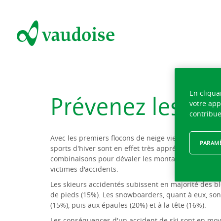
Prévenez les acc
En cliqua
votre app
contribue
Avec les premiers flocons de neige vient naturellem
PARAMÈ
sports d'hiver sont en effet très appréciés dans no
combinaisons pour dévaler les montagnes suisses.
victimes d'accidents.
Les skieurs accidentés subissent en majorité des b
de pieds (15%). Les snowboarders, quant à eux, son
(15%), puis aux épaules (20%) et à la tête (16%).
Les conséquences d'un accident de ski sont en moy