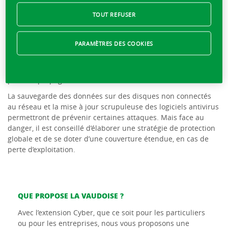
Les attaques se font souvent à l’échelle planétaire : il suffit
TOUT REFUSER
d’activer un fichier ou un lien par mégarde pour engager le
processus de piratage qui consiste à rendre inaccessibles les
données vitales de l’entreprise et d’exiger ensuite une rançon
PARAMÈTRES DES COOKIES
pour leur restitution. Les ressources humaines sont
particulièrement visées ; elles drainent en effet des e-mails
provenant d’expéditeurs inconnus, avec des pièces jointes
pouvant propager le virus dès leur ouverture.
La sauvegarde des données sur des disques non connectés
au réseau et la mise à jour scrupuleuse des logiciels antivirus
permettront de prévenir certaines attaques. Mais face au
danger, il est conseillé d’élaborer une stratégie de protection
globale et de se doter d’une couverture étendue, en cas de
perte d’exploitation.
QUE PROPOSE LA VAUDOISE ?
Avec l’extension Cyber, que ce soit pour les particuliers
ou pour les entreprises, nous vous proposons une