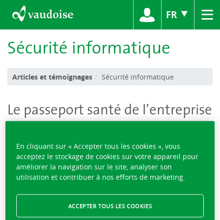
≡
FR
Sécurité informatique
Articles et témoignages
Sécurité informatique
Le passeport santé de l’entreprise
En cliquant sur « Accepter tous les cookies », vous
acceptez le stockage de cookies sur votre appareil pour
Une enquête de la Haute école de Lucerne publiée en
améliorer la navigation sur le site, analyser son
novembre 2017 concluait que 40 % des PME suisses avaient
utilisation et contribuer à nos efforts de marketing.
déjà subi une cyberattaque de type hameçonnage de
courriels ou logiciel malveillant.
Pour les spécialistes, le phénomène a pris une telle ampleur
ACCEPTER TOUS LES COOKIES
qu’il ne s’agit plus de savoir si on sera infecté, mais quand.