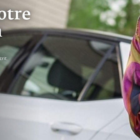
otre
n
rit.