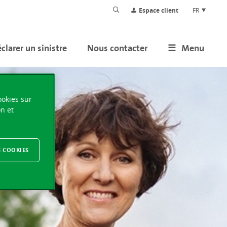
Espace client
FR
clarer un sinistre
Nous contacter
Menu
ookies sur
on et
S COOKIES