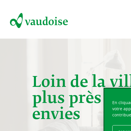
Loin de la vil
plus près de 
En cliqua
votre app
envies
contribue