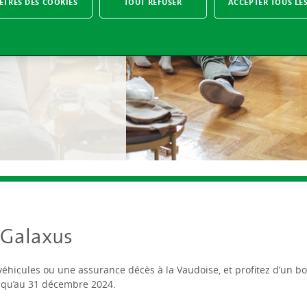
TRES DES COOKIES
TOUT REFUSER
ACCEPTER TOUS LE
e la famille pourra
. Le rêve, pas
z Galaxus
hicules ou une assurance décès à la Vaudoise, et profitez d’un b
usqu’au 31 décembre 2024.