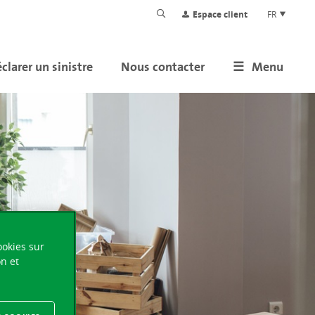
Espace client
FR
clarer un sinistre
Nous contacter
Menu
ookies sur
on et