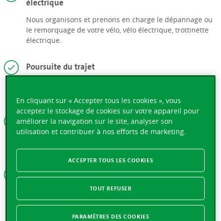
électrique
Nous organisons et prenons en charge le dépannage ou
le remorquage de votre vélo, vélo électrique, trottinette
électrique.
Poursuite du trajet
Les frais d’hôtel et d’un véhicule de location sont pris en
charge.
En cliquant sur « Accepter tous les cookies », vous
acceptez le stockage de cookies sur votre appareil pour
Avance sur les frais de réparation à l’étranger
améliorer la navigation sur le site, analyser son
utilisation et contribuer à nos efforts de marketing.
Nous versons une avance sur les frais de réparation
nécessaires à la poursuite du voyage.
ACCEPTER TOUS LES COOKIES
Paiement de la franchise
TOUT REFUSER
La franchise casco est prise en charge en cas de
dommage à un véhicule loué, même si vous êtes en tort.
PARAMÈTRES DES COOKIES