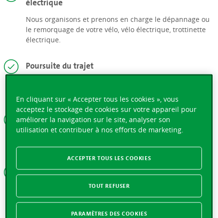
électrique
Nous organisons et prenons en charge le dépannage ou
le remorquage de votre vélo, vélo électrique, trottinette
électrique.
Poursuite du trajet
Les frais d’hôtel et d’un véhicule de location sont pris en
charge.
En cliquant sur « Accepter tous les cookies », vous
acceptez le stockage de cookies sur votre appareil pour
Avance sur les frais de réparation à l’étranger
améliorer la navigation sur le site, analyser son
utilisation et contribuer à nos efforts de marketing.
Nous versons une avance sur les frais de réparation
nécessaires à la poursuite du voyage.
ACCEPTER TOUS LES COOKIES
Paiement de la franchise
TOUT REFUSER
La franchise casco est prise en charge en cas de
dommage à un véhicule loué, même si vous êtes en tort.
PARAMÈTRES DES COOKIES