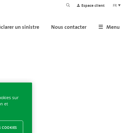
Espace client
FR
clarer un sinistre
Nous contacter
Menu
ookies sur
on et
S COOKIES