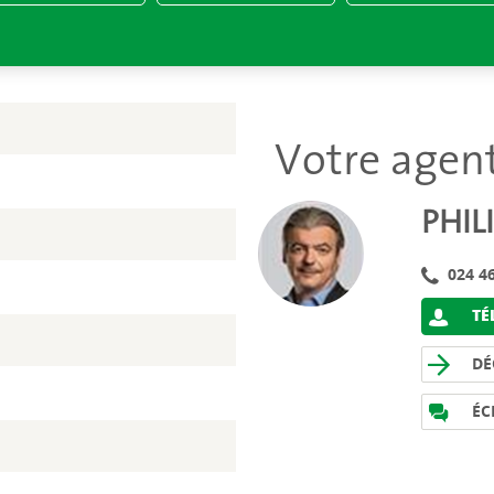
Votre agen
PHIL
024 46
TÉL
DÉ
ÉC