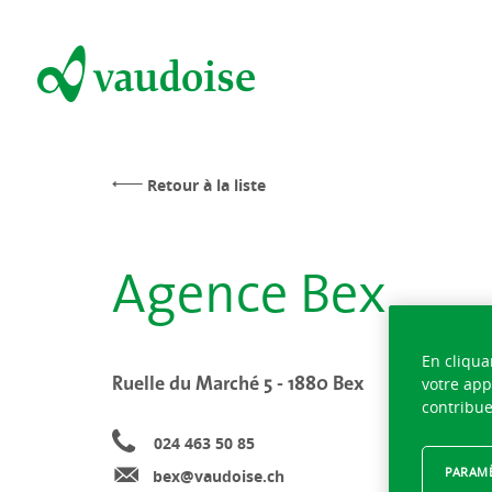
Retour à la liste
Agence Bex
En cliqua
Ruelle du Marché 5 - 1880 Bex
votre app
contribue
024 463 50 85
PARAMÈ
bex@vaudoise.ch