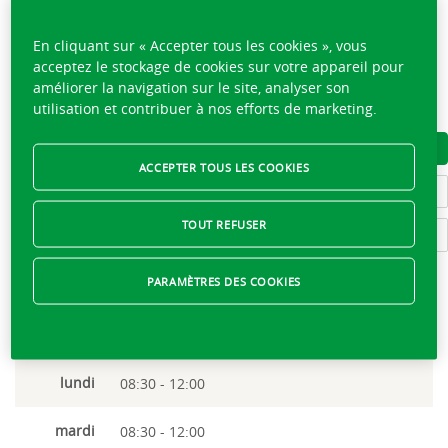
En cliquant sur « Accepter tous les cookies », vous
JÉRÔME RAUSIS
acceptez le stockage de cookies sur votre appareil pour
améliorer la navigation sur le site, analyser son
utilisation et contribuer à nos efforts de marketing.
027 481 95 55
TÉLÉCHARGER LA CARTE DE VISITE
ACCEPTER TOUS LES COOKIES
DÉCOUVRIR L'ÉQUIPE
TOUT REFUSER
ÉCRIRE À JÉRÔME RAUSIS
PARAMÈTRES DES COOKIES
Ouvert,
ferme à 12:00
lundi
08:30 - 12:00
mardi
08:30 - 12:00