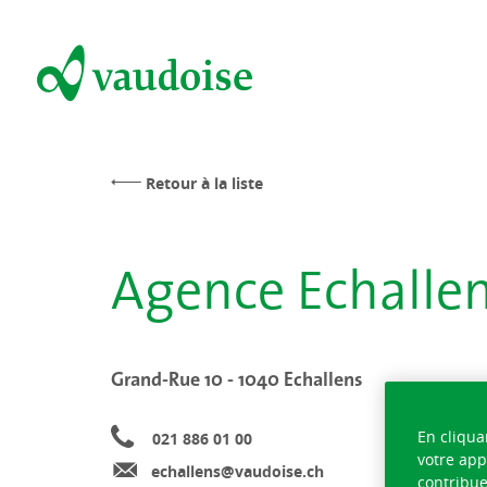
Retour à la liste
Agence Echalle
Grand-Rue 10 - 1040 Echallens
En cliqua
021 886 01 00
votre app
echallens@vaudoise.ch
contribue