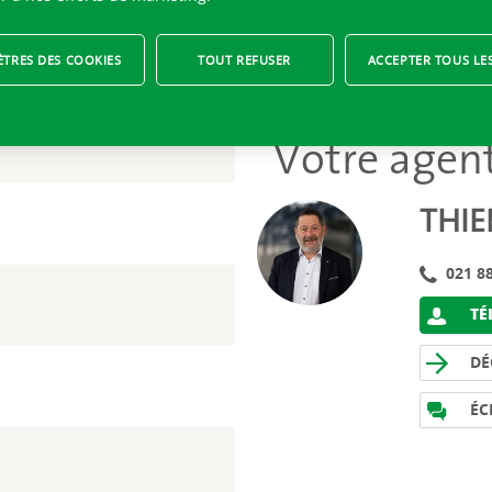
TRES DES COOKIES
TOUT REFUSER
ACCEPTER TOUS LE
Votre agen
THIE
021 88
TÉL
DÉ
ÉC