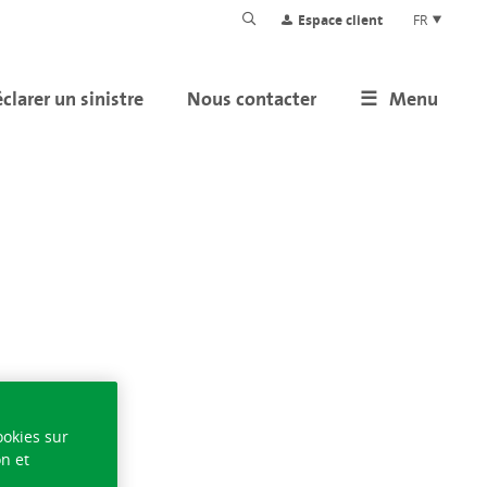
Espace client
FR
clarer un sinistre
Nous contacter
Menu
ookies sur
on et