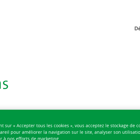
Dé
ns
nt sur « Accepter tous les cookies », vous acceptez le stockage de c
areil pour améliorer la navigation sur le site, analyser son utilisati
r à nos efforts de marketing.