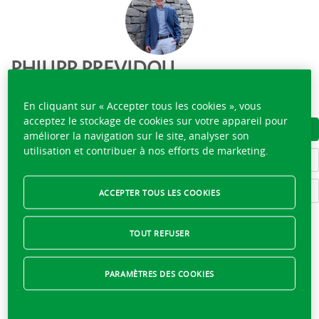
PHILIPP PREVIDOLI
027 922 94 44
En cliquant sur « Accepter tous les cookies », vous
acceptez le stockage de cookies sur votre appareil pour
TÉLÉCHARGER LA CARTE DE VISITE
améliorer la navigation sur le site, analyser son
utilisation et contribuer à nos efforts de marketing.
DÉCOUVRIR L'ÉQUIPE
ÉCRIRE À PHILIPP PREVIDOLI
ACCEPTER TOUS LES COOKIES
TOUT REFUSER
Actuellement fermé,
ouvre demain à 08:00
PARAMÈTRES DES COOKIES
08:00 - 12:00
lundi
13:30 - 17:00