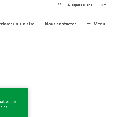
Espace client
FR
clarer un sinistre
Nous contacter
Menu
ookies sur
on et