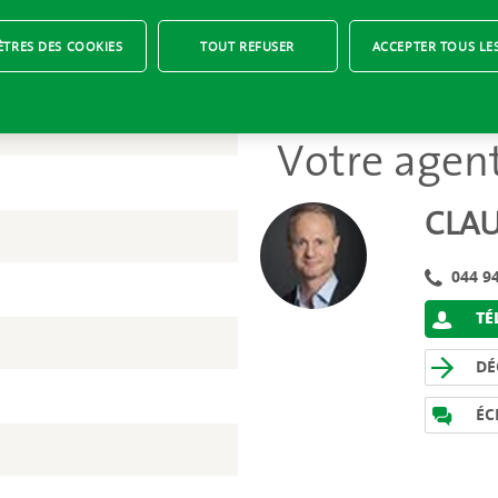
TRES DES COOKIES
TOUT REFUSER
ACCEPTER TOUS LE
Votre agen
CLAU
044 94
TÉL
DÉ
ÉC