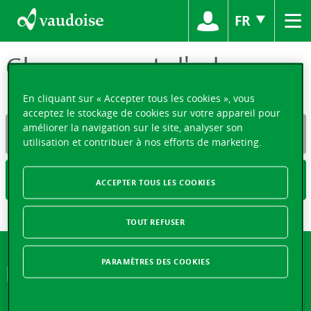
≡
FR
Changement d'adresse
En cliquant sur « Accepter tous les cookies », vous
acceptez le stockage de cookies sur votre appareil pour
améliorer la navigation sur le site, analyser son
ETAPE PRÉCÉDENTE
utilisation et contribuer à nos efforts de marketing.
ETAPE SUIVANTE
ACCEPTER TOUS LES COOKIES
TOUT REFUSER
PARAMÈTRES DES COOKIES
Nos produits
QUALIFICATION DE NOS PRODUITS D’ASSURANCE