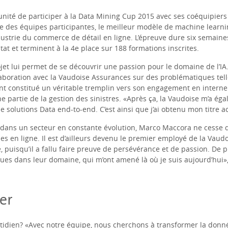
tunité de participer à la Data Mining Cup 2015 avec ses coéquipiers
le des équipes participantes, le meilleur modèle de
machine learni
dustrie du commerce de détail en ligne. L’épreuve dure six semain
tat et terminent à la 4e place sur 188 formations inscrites.
et lui permet de se découvrir une passion pour le domaine de l’IA. «
aboration avec la Vaudoise Assurances sur des problématiques telle
 ont constitué un véritable tremplin vers son engagement en intern
une partie de la gestion des sinistres. «Après ça, la Vaudoise m’a é
olutions Data end-to-end. C’est ainsi que j’ai obtenu mon titre actu
tif dans un secteur en constante évolution, Marco Maccora ne cesse
s en ligne. Il est d’ailleurs devenu le premier employé de la Vaudoi
, puisqu’il a fallu faire preuve de persévérance et de passion. De p
ues dans leur domaine, qui m’ont amené là où je suis aujourd’hui», a
er
tidien? «Avec notre équipe, nous cherchons à transformer la donn