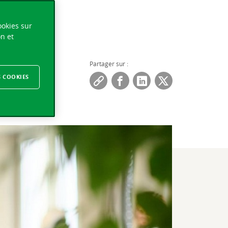
ookies sur
on et
ssionné
Partager sur :
S COOKIES