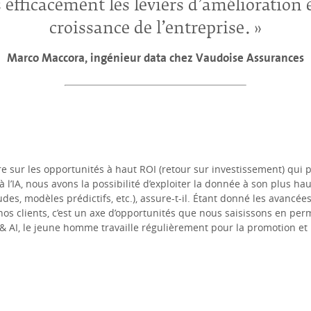
 efficacement les leviers d’amélioration 
croissance de l’entreprise.
Marco Maccora, ingénieur data chez Vaudoise Assurances
e sur les opportunités à haut ROI (retour sur investissement) qui 
e à l’IA, nous avons la possibilité d’exploiter la donnée à son plus h
udes, modèles prédictifs, etc.), assure-t-il. Étant donné les avanc
r nos clients, c’est un axe d’opportunités que nous saisissons en pe
 & AI, le jeune homme travaille régulièrement pour la promotion et