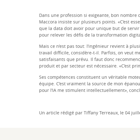
Dans une profession si exigeante, bon nombre 
Maccora insiste sur plusieurs points. «C’est ess
que la data doit avoir pour unique but de servir
pour relever les défis de la transformation digit
Mais ce n’est pas tout: l’ingénieur revient à plu
travail difficile, considère-t-il. Parfois, on veu
satisfaisants que prévu. Il faut donc recommenc
produit et par secteur est nécessaire. «C’est prim
Ses compétences constituent un véritable moteur
équipe. C’est vraiment la source de mon épanouis
pour l’IA me stimulent intellectuellement», conclu
Un article rédigé par Tiffany Terreaux, le 04 juill