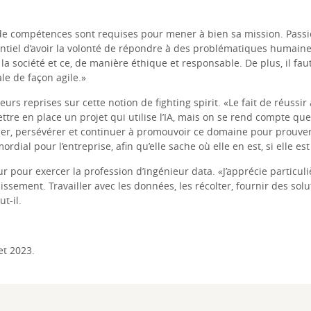
de compétences sont requises pour mener à bien sa mission. Pass
entiel d’avoir la volonté de répondre à des problématiques humaines
 la société et ce, de manière éthique et responsable. De plus, il fa
ale de façon agile.»
sieurs reprises sur cette notion de
fighting spirit
. «Le fait de réussi
t mettre en place un projet qui utilise l’IA, mais on se rend compte q
er, persévérer et continuer à promouvoir ce domaine pour prouver s
ordial pour l’entreprise, afin qu’elle sache où elle en est, si elle e
 pour exercer la profession d’ingénieur data. «J’apprécie particul
sement. Travailler avec les données, les récolter, fournir des solu
t-il.
et 2023.