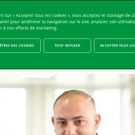
nt sur « Accepter tous les cookies », vous acceptez le stockage de c
areil pour améliorer la navigation sur le site, analyser son utilisati
r à nos efforts de marketing.
 artificielle, le quotidien d’un pa
TRES DES COOKIES
TOUT REFUSER
ACCEPTER TOUS LE