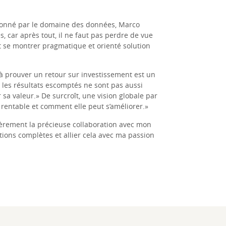
ionné par le domaine des données, Marco
, car après tout, il ne faut pas perdre de vue
ut se montrer pragmatique et orienté solution
r à prouver un retour sur investissement est un
ue les résultats escomptés ne sont pas aussi
a valeur.» De surcroît, une vision globale par
st rentable et comment elle peut s’améliorer.»
ièrement la précieuse collaboration avec mon
tions complètes et allier cela avec ma passion