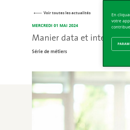
Voir toutes les actualités
En cliqua
votre app
MERCREDI 01 MAI 2024
contribue
Manier data et intelligence
PARAMÈ
Série de métiers