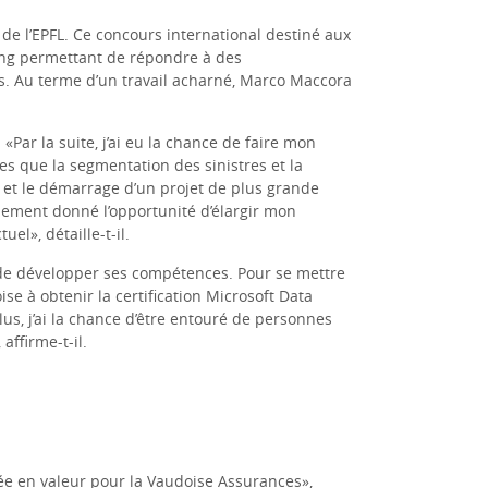
 de l’EPFL. Ce concours international destiné aux
ng
permettant de répondre à des
es. Au terme d’un travail acharné, Marco Maccora
Par la suite, j’ai eu la chance de faire mon
s que la segmentation des sinistres et la
e et le démarrage d’un projet de plus grande
galement donné l’opportunité d’élargir mon
el», détaille-t-il.
 de développer ses compétences. Pour se mettre
se à obtenir la certification Microsoft Data
lus, j’ai la chance d’être entouré de personnes
ffirme-t-il.
ée en valeur pour la Vaudoise Assurances»,