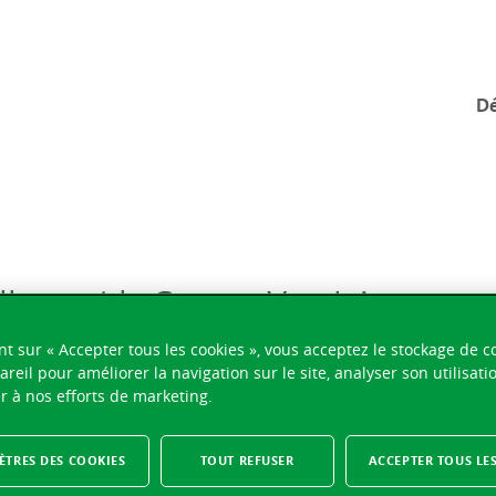
Dé
ellement le Groupe Vaudoise
nt sur « Accepter tous les cookies », vous acceptez le stockage de c
areil pour améliorer la navigation sur le site, analyser son utilisati
r à nos efforts de marketing.
TRES DES COOKIES
TOUT REFUSER
ACCEPTER TOUS LE