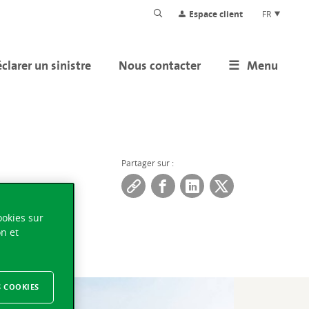
Espace client
FR
clarer un sinistre
Nous contacter
Menu
Partager sur :
ookies sur
on et
S COOKIES