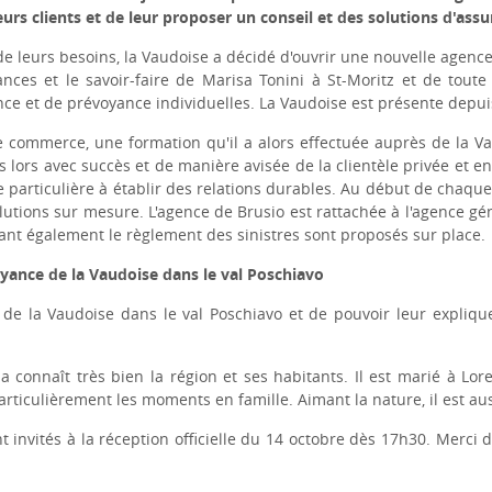
 leurs clients et de leur proposer un conseil et des solutions d'a
 de leurs besoins, la Vaudoise a décidé d'ouvrir une nouvelle agence
ces et le savoir-faire de Marisa Tonini à St-Moritz et de toute
nce et de prévoyance individuelles. La Vaudoise est présente depui
e commerce, une formation qu'il a alors effectuée auprès de la Va
 lors avec succès et de manière avisée de la clientèle privée et e
 particulière à établir des relations durables. Au début de chaque 
olutions sur mesure. L'agence de Brusio est rattachée à l'agence gé
ant également le règlement des sinistres sont proposés sur place
oyance de la Vaudoise dans le val Poschiavo
s de la Vaudoise dans le val Poschiavo et de pouvoir leur explique
za connaît très bien la région et ses habitants. Il est marié à Lo
articulièrement les moments en famille. Aimant la nature, il est a
 invités à la réception officielle du 14 octobre dès 17h30. Merci 