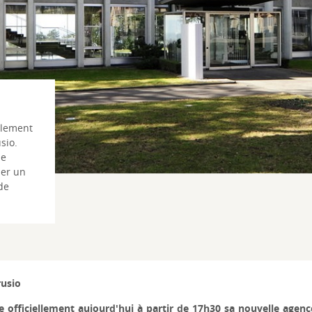
llement
sio.
se
ser un
de
rusio
 officiellement aujourd'hui à partir de 17h30 sa nouvelle agence