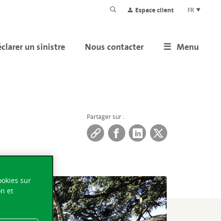
Espace client
FR
clarer un sinistre
Nous contacter
Menu
Partager sur :
ookies sur
on et