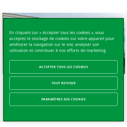
En cliquant sur « Accepter tous les cookies », vous
acceptez le stockage de cookies sur votre appareil pour
améliorer la navigation sur le site, analyser son
utilisation et contribuer à nos efforts de marketing.
ACCEPTER TOUS LES COOKIES
TOUT REFUSER
EN BREF
Lausanne, le 25 juillet 2017 – La Vaudoise investit CHF 15
PARAMÈTRES DES COOKIES
millions dans le fonds de capital-innovation dédié aux
fintechs, assurtechs et regtechs européennes de la
société d'investissement BlackFin Capital Partners.