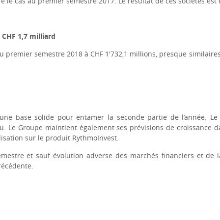
e le cas au premier semestre 2017. Le résultat de ces sociétés est d'
 CHF 1,7 milliard
du premier semestre 2018 à CHF 1'732,1 millions, presque similaire
une base solide pour entamer la seconde partie de l’année. Le 
veau. Le Groupe maintient également ses prévisions de croissance d
isation sur le produit RythmoInvest.
estre et sauf évolution adverse des marchés financiers et de la
récédente.