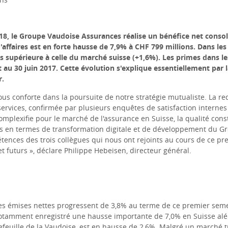
8, l
e Groupe Vaudoise Assurances réalise un bénéfice net consol
'affaires est en forte hausse de 7,9% à CHF 799 millions. Dans les
ès supérieure à celle du marché suisse (+1,6%). Les primes dans les
au 30 juin 2017. Cette évolution s'explique essentiellement par 
r.
us conforte dans la poursuite de notre stratégie mutualiste. La re
services, confirmée par plusieurs enquêtes de satisfaction internes
mplexifie pour le marché de l'assurance en Suisse, la qualité con
s en termes de transformation digitale et de développement du Gr
tences des trois collègues qui nous ont rejoints au cours de ce pr
et futurs
»
, déclare Philippe Hebeisen, directeur général.
imes émises nettes progressent de 3,8% au terme de ce premier sem
notamment enregistré une hausse importante de 7,0% en Suisse alé
efeuille de la Vaudoise, est en hausse de 2,6%. Malgré un marché tr