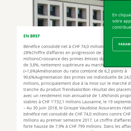
En cliqua
votre app
contribue
EN BREF
PARAMÈ
Bénéfice consolidé net à CHF 74,0 millions, en hausse 
28%Chiffre d'affaires en progression de 7,9% à CHF 79
millionsCroissance des primes émises dans les affaire
de 3,8%, nettement supérieure au marché suisse
(+1,6%)Amélioration du ratio combiné de 6,2 points à
90,6%Augmentation des primes vie individuelle de 24,
millions, principalement due à la mise sur le marché 
tranche du produit TrendvalorBon résultat des placem
avec un rendement non annualisé de 1,4%Fonds prop
stables à CHF 1'732,1 millions Lausanne, le 19 septem
– Au 30 juin 2018, le Groupe Vaudoise Assurances réal
bénéfice net consolidé de CHF 74,0 millions contre CHF
millions au premier semestre 2017. Le chiffre d'affaire
forte hausse de 7,9% à CHF 799 millions. Dans les affai