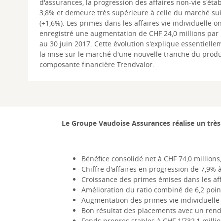
d'assurances, la progression des affaires non-vie s'étab
3,8% et demeure très supérieure à celle du marché su
(+1,6%). Les primes dans les affaires vie individuelle o
enregistré une augmentation de CHF 24,0 millions par
au 30 juin 2017. Cette évolution s'explique essentielle
la mise sur le marché d'une nouvelle tranche du produ
composante financière Trendvalor.
Le Groupe Vaudoise Assurances réalise un très
Bénéfice consolidé net à CHF 74,0 million
Chiffre d'affaires en progression de 7,9% 
Croissance des primes émises dans les af
Amélioration du ratio combiné de 6,2 poin
Augmentation des primes vie individuelle 
Bon résultat des placements avec un ren
Fonds propres stables à CHF 1'732,1 milli