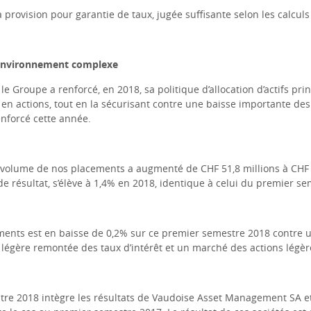
rovision pour garantie de taux, jugée suffisante selon les calculs 
n environnement complexe
roupe a renforcé, en 2018, sa politique d’allocation d’actifs prin
on en actions, tout en la sécurisant contre une baisse importante d
renforcé cette année.
le volume de nos placements a augmenté de CHF 51,8 millions à CHF
 résultat, s’élève à 1,4% en 2018, identique à celui du premier se
ments est en baisse de 0,2% sur ce premier semestre 2018 contre 
a légère remontée des taux d’intérêt et un marché des actions légè
tre 2018 intègre les résultats de Vaudoise Asset Management SA et 