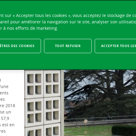
nt sur « Accepter tous les cookies », vous acceptez le stockage de c
areil pour améliorer la navigation sur le site, analyser son utilisati
r à nos efforts de marketing.
TRES DES COOKIES
TOUT REFUSER
ACCEPTER TOUS LE
de
9
s non-vie
0
d'une
ents
res
bre 2018
ise un
 57,9
s est en
res