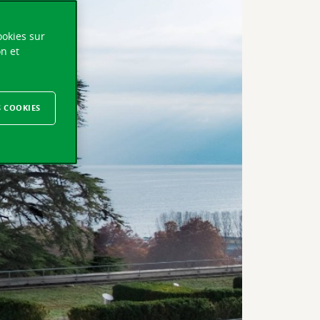
ookies sur
on et
S COOKIES