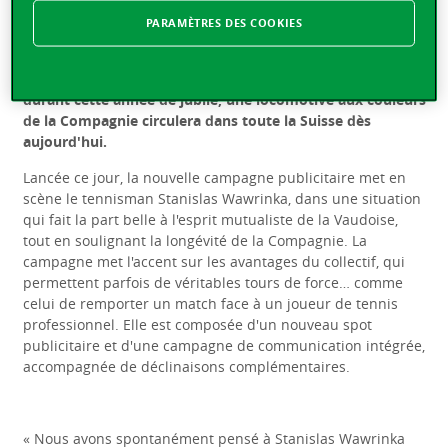
anniversaire en 2020, la Vaudoise s'adjoint les services du
PARAMÈTRES DES COOKIES
champion de tennis Stanislas Wawrinka pour sa nouvelle
campagne de communication. De plus, parmi les
nombreuses mesures et événements d'envergure prévus
durant cette année de jubilé, une locomotive aux couleurs
de la Compagnie circulera dans toute la Suisse dès
aujourd'hui.
Lancée ce jour, la nouvelle campagne publicitaire met en
scène le tennisman Stanislas Wawrinka, dans une situation
qui fait la part belle à l'esprit mutualiste de la Vaudoise,
tout en soulignant la longévité de la Compagnie. La
campagne met l'accent sur les avantages du collectif, qui
permettent parfois de véritables tours de force… comme
celui de remporter un match face à un joueur de tennis
professionnel. Elle est composée d'un nouveau spot
publicitaire et d'une campagne de communication intégrée,
accompagnée de déclinaisons complémentaires.
« Nous avons spontanément pensé à Stanislas Wawrinka