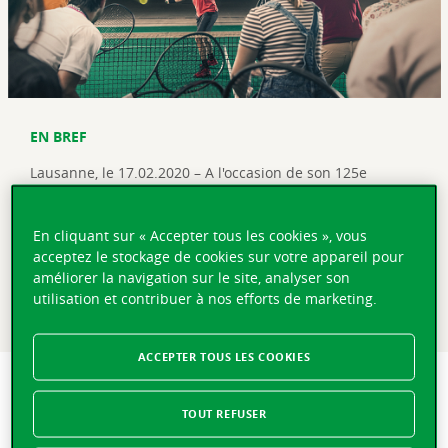
EN BREF
Lausanne, le 17.02.2020 – A l'occasion de son 125e
anniversaire en 2020, la Vaudoise s'adjoint les services du
champion de tennis Stanislas Wawrinka pour sa nouvelle
En cliquant sur « Accepter tous les cookies », vous
campagne de communication. De plus, parmi les
acceptez le stockage de cookies sur votre appareil pour
nombreuses mesures et événements d'envergure prévus
améliorer la navigation sur le site, analyser son
durant cette année de jubilé, une locomotive aux
utilisation et contribuer à nos efforts de marketing.
couleurs de la Compagnie circulera dans toute la Suisse
dès aujourd'hui.
ACCEPTER TOUS LES COOKIES
Une nouvelle campagne publicitaire avec Stan Wawrinka
pour les 125 ans de la Vaudoise
TOUT REFUSER
e
Lausanne, le 17.02.2020 –
A l'occasion de son 125