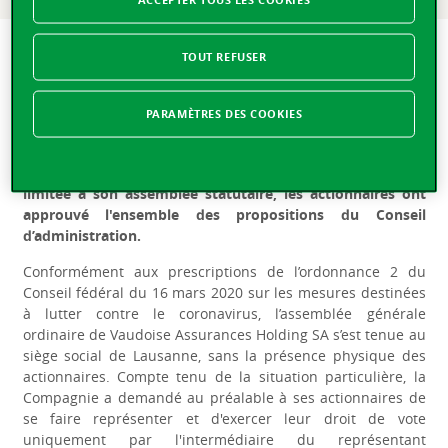
Vaudoise Assurances Holding SA : les actionnaires
TOUT REFUSER
approuvent toutes les propositions du Conseil
d'administration
PARAMÈTRES DES COOKIES
e
Lausanne, le 11 mai 2020 –
Lors de la 30
Assemblée
générale ordinaire de Vaudoise Assurances Holding SA qui
s’est tenue aujourd'hui à Lausanne en comité restreint,
limitée à son assemblée statutaire, les actionnaires ont
approuvé l'ensemble des propositions du Conseil
d’administration.
Conformément aux prescriptions de l’ordonnance 2 du
Conseil fédéral du 16 mars 2020 sur les mesures destinées
à lutter contre le coronavirus, l’assemblée générale
ordinaire de Vaudoise Assurances Holding SA s’est tenue au
siège social de Lausanne, sans la présence physique des
actionnaires. Compte tenu de la situation particulière, la
Compagnie a demandé au préalable à ses actionnaires de
se faire représenter et d'exercer leur droit de vote
uniquement par l'intermédiaire du représentant