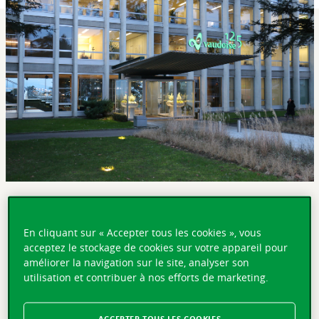
EN BREF
En cliquant sur « Accepter tous les cookies », vous
Lausanne, le 11 mai 2020 – Lors de la 30e Assemblée
acceptez le stockage de cookies sur votre appareil pour
générale ordinaire de Vaudoise Assurances Holding SA
améliorer la navigation sur le site, analyser son
qui s’est tenue aujourd'hui à Lausanne en comité
utilisation et contribuer à nos efforts de marketing.
restreint, limitée à son assemblée statutaire, les
actionnaires ont approuvé l'ensemble des propositions
du Conseil d’administration.
ACCEPTER TOUS LES COOKIES