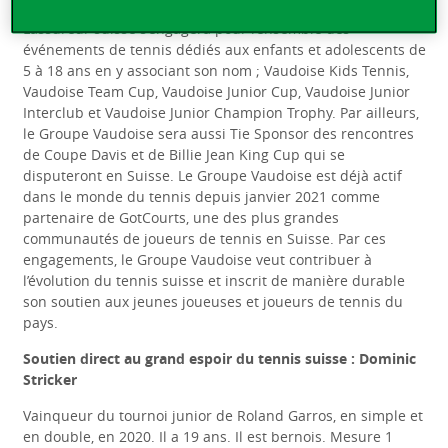
ans le partenaire principal de la relève de Swiss Tennis.
L’assureur suisse s’engagera pour l’ensemble des
événements de tennis dédiés aux enfants et adolescents de
5 à 18 ans en y associant son nom ; Vaudoise Kids Tennis,
Vaudoise Team Cup, Vaudoise Junior Cup, Vaudoise Junior
Interclub et Vaudoise Junior Champion Trophy. Par ailleurs,
le Groupe Vaudoise sera aussi Tie Sponsor des rencontres
de Coupe Davis et de Billie Jean King Cup qui se
disputeront en Suisse. Le Groupe Vaudoise est déjà actif
dans le monde du tennis depuis janvier 2021 comme
partenaire de GotCourts, une des plus grandes
communautés de joueurs de tennis en Suisse. Par ces
engagements, le Groupe Vaudoise veut contribuer à
l’évolution du tennis suisse et inscrit de manière durable
son soutien aux jeunes joueuses et joueurs de tennis du
pays.
Soutien direct au grand espoir du tennis suisse
: Dominic
Stricker
Vainqueur du tournoi junior de Roland Garros, en simple et
en double, en 202
0. Il a 19 ans. Il est bernois. Mesure 1