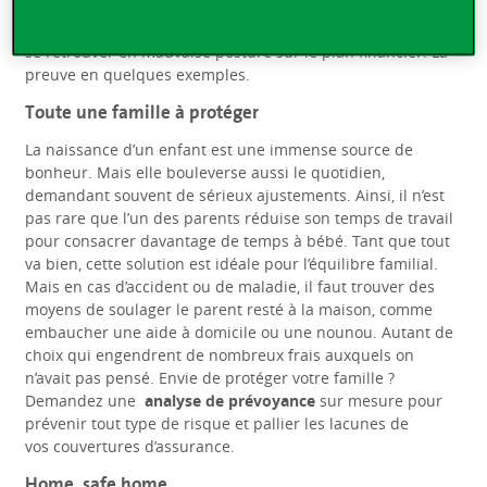
est bon de pouvoir s’appuyer sur un partenaire de
confiance à chaque étape de son existence, sous peine de
se retrouver en mauvaise posture sur le plan financier. La
preuve en quelques exemples.
Toute une famille à protéger
La naissance d’un enfant est une immense source de
bonheur. Mais elle bouleverse aussi le quotidien,
demandant souvent de sérieux ajustements. Ainsi, il n’est
pas rare que l’un des parents réduise son temps de travail
pour consacrer davantage de temps à bébé. Tant que tout
va bien, cette solution est idéale pour l’équilibre familial.
Mais en cas d’accident ou de maladie, il faut trouver des
moyens de soulager le parent resté à la maison, comme
embaucher une aide à domicile ou une nounou. Autant de
choix qui engendrent de nombreux frais auxquels on
n’avait pas pensé. Envie de protéger votre famille ?
Demandez une
analyse de prévoyance
sur mesure pour
prévenir tout type de risque et pallier les lacunes de
vos couvertures d’assurance.
Home, safe home