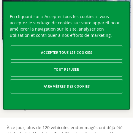
En cliquant sur « Accepter tous les cookies », vous
acceptez le stockage de cookies sur votre appareil pour
améliorer la navigation sur le site, analyser son
utilisation et contribuer à nos efforts de marketing.
ACCEPTER TOUS LES COOKIES
EN BREF
TOUT REFUSER
Lausanne, le 3 juillet 2024 – L’orage de grêle qui s’est
abattu le 28 juin 2024 dans la région de Bienne a
occasionné de nombreux dégâts aux véhicules. Fidèle à
PARAMÈTRES DES COOKIES
ses valeurs proche, fiable, humain et proactif, la Vaudoise
s’apprête à déployer son dispositif d’expertise mobile afin
d’aller à la rencontre des clientes et clients ayant subi un
dommage à leur véhicule.
À ce jour, plus de 120 véhicules endommagés ont déjà été