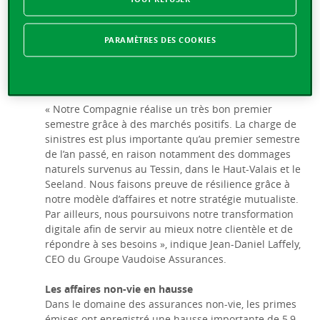
Ratio combiné à 98,3 % contre 96,6 % au 31 décembre
2023.
Forte capitalisation du Groupe avec un taux SST de
PARAMÈTRES DES COOKIES
331,4 %.
Fonds propres record à CHF 2’469 millions, en hausse
de 5,5 % par rapport au 31 décembre 2023.
« Notre Compagnie réalise un très bon premier
semestre grâce à des marchés positifs. La charge de
sinistres est plus importante qu’au premier semestre
de l’an passé, en raison notamment des dommages
naturels survenus au Tessin, dans le Haut-Valais et le
Seeland. Nous faisons preuve de résilience grâce à
notre modèle d’affaires et notre stratégie mutualiste.
Par ailleurs, nous poursuivons notre transformation
digitale afin de servir au mieux notre clientèle et de
répondre à ses besoins »
, indique Jean-Daniel Laffely,
CEO du Groupe Vaudoise Assurances.
Les affaires non-vie en hausse
Dans le domaine des assurances non-vie, les primes
émises ont enregistré une hausse importante de 5,9