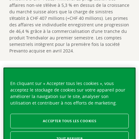
affaires non-vie s’élève à 5,3 % en dessus de la croissance
du marché suisse alors que la charge de sinistres
s’établit à CHF 407 millions (+CHF 40 millions). Les primes
des affaires vie individuelle enregistrent une progression
de 46,4 % grâce à la commercialisation d’une tranche du
produit Trendvalor au premier semestre. Les comptes
semestriels intègrent pour la première fois la société
Prevanto acquise en avril 2024.
Bénéfice consolidé net à CHF 81,2 millions, en hausse
de 15,9 % par rapport au 30 juin 2023.
En cliquant sur « Accepter tous les cookies », vous
Chiffre d’affaires en progression de 8,1 % à CHF
acceptez le stockage de cookies sur votre appareil pour
1’053,1 millions, dont une croissance des primes
améliorer la navigation sur le site, analyser son
émises brutes dans les affaires non-vie de 5,3 %. Tous
utilisation et contribuer à nos efforts de marketing.
les domaines non-vie, vie et les autres activités
participent à cette croissance.
Très bon résultat des placements avec un rendement
ACCEPTER TOUS LES COOKIES
non annualisé de 1,9 % contre 1,7 % un an
auparavant.
TOUT REFUSER