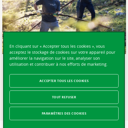
En cliquant sur « Accepter tous les cookies », vous
acceptez le stockage de cookies sur votre appareil pour
améliorer la navigation sur le site, analyser son
utilisation et contribuer à nos efforts de marketing.
EN BREF
Lausanne, le 14 novembre 2024 – La Vaudoise Assurances
ACCEPTER TOUS LES COOKIES
est heureuse de célébrer le 10ème anniversaire des
Journées involvere, un programme de volontariat lancé
en 2014. Ces journées permettent aux collaboratrices et
TOUT REFUSER
aux collaborateurs de la Compagnie de s’engager
bénévolement auprès de diverses associations et de
renforcer les liens communautaires.
PARAMÈTRES DES COOKIES