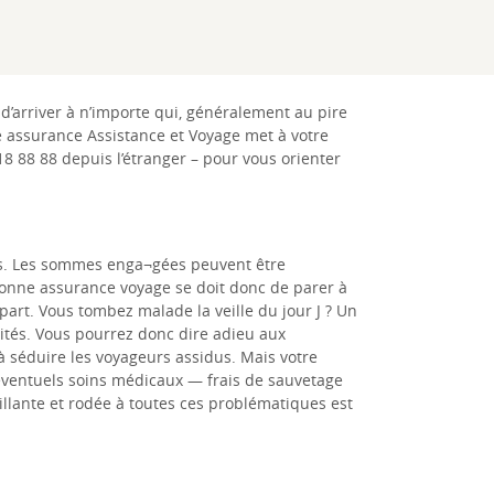
d’arriver à n’importe qui, généralement au pire
tre assurance Assistance et Voyage met à votre
18 88 88 depuis l’étranger – pour vous orienter
es. Les sommes enga¬gées peuvent être
 bonne assurance voyage se doit donc de parer à
art. Vous tombez malade la veille du jour J ? Un
vités. Vous pourrez donc dire adieu aux
à séduire les voyageurs assidus. Mais votre
d’éventuels soins médicaux — frais de sauvetage
llante et rodée à toutes ces problématiques est