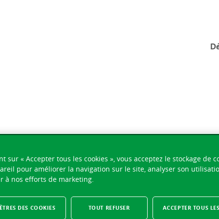
Dé
nt sur « Accepter tous les cookies », vous acceptez le stockage de c
areil pour améliorer la navigation sur le site, analyser son utilisati
r à nos efforts de marketing.
TRES DES COOKIES
TOUT REFUSER
ACCEPTER TOUS LE