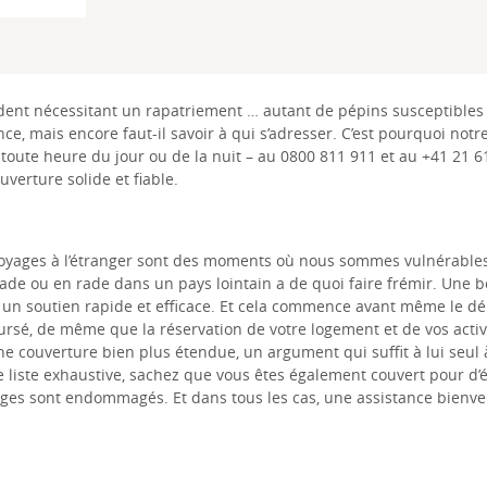
cident nécessitant un rapatriement … autant de pépins susceptibles 
nce, mais encore faut-il savoir à qui s’adresser. C’est pourquoi no
 toute heure du jour ou de la nuit – au 0800 811 911 et au +41 21 6
verture solide et fiable.
s voyages à l’étranger sont des moments où nous sommes vulnérabl
lade ou en rade dans un pays lointain a de quoi faire frémir. Une
r un soutien rapide et efficace. Et cela commence avant même le dép
oursé, de même que la réservation de votre logement et de vos acti
e couverture bien plus étendue, un argument qui suffit à lui seul 
’une liste exhaustive, sachez que vous êtes également couvert pour 
ages sont endommagés. Et dans tous les cas, une assistance bienvei