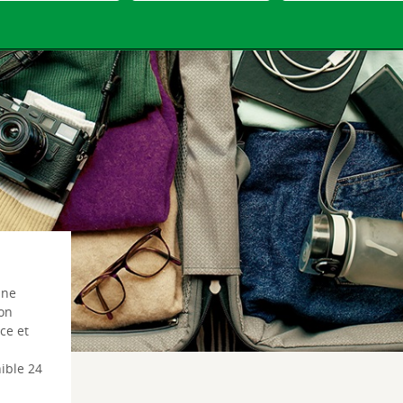
une
on
ce et
ible 24