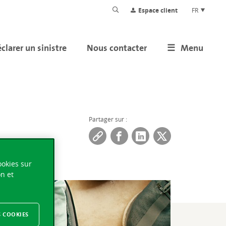
Espace client
FR
clarer un sinistre
Nous contacter
Menu
Partager sur :
ookies sur
on et
S COOKIES