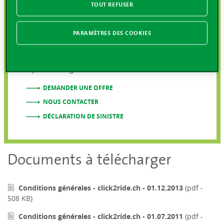
En cas d'urgence
TOUT REFUSER
PARAMÈTRES DES COOKIES
Assistance 7 jours sur 7, 24 heures sur 24
0800 811 911
Depuis l'étranger +41 21 618 88 88
DEMANDER UNE OFFRE
NOUS CONTACTER
DÉCLARATION DE SINISTRE
Documents à télécharger
Conditions générales - click2ride.ch - 01.12.2013
(pdf -
508 KB)
Conditions générales - click2ride.ch - 01.07.2011
(pdf -