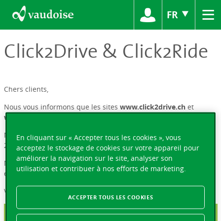
≡
FR
Click2Drive & Click2Ride
Chers clients,
Nous vous informons que les sites
www.click2drive.ch
et
www.click2ride.ch
sont définitivement fermés.
Notre service à la clientèle reste lui atteignable au n° 0800 254
En cliquant sur « Accepter tous les cookies », vous
252 ou à l'adresse
info@vaudoise.ch
acceptez le stockage de cookies sur votre appareil pour
améliorer la navigation sur le site, analyser son
Nous vous remercions pour votre confiance et restons à votre
utilisation et contribuer à nos efforts de marketing.
entière disposition.
Vaudoise Assurances
ACCEPTER TOUS LES COOKIES