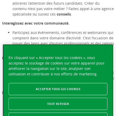
attirerez l’attention des futurs candidats. Créer du
contenu n’est pas votre métier ? Faites appel à une agence
spécialisée ou suivez ces
conseils
.
Interagissez avec votre communauté.
Participez aux événements, conférences et webinaires qui
comptent dans votre domaine d’activité. C’est l’occasion de
nouer des liens avec d’autres professionnels et des talents
potentiels.
En cliquant sur « Accepter tous les cookies », vous
Intégrez les meilleures plateformes de recrutement.
acceptez le stockage de cookies sur votre appareil pour
Pour que de futurs candidats vous repèrent, assurez-vous
améliorer la navigation sur le site, analyser son
de publier vos offres d’emploi sur les sites de recrutement
utilisation et contribuer à nos efforts de marketing.
les plus populaires en Suisse, tels que Indeed, LinkedIn ou
encore Jobup.
ACCEPTER TOUS LES COOKIES
Rédigez des offres d’emploi claires et attrayantes.
Assurez-vous que vos annoncent soient bien écrites.
TOUT REFUSER
Indiquez clairement les responsabilités, les qualifications
requises ou encore les avantages liés au poste pour