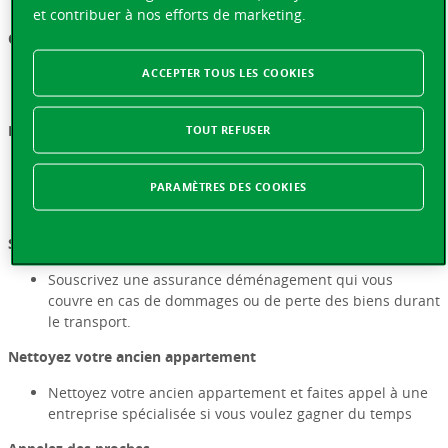
dans un magasin de bricolage et d’ameublement.
et contribuer à nos efforts de marketing.
Organisez vos cartons
Organisez vos cartons, en les numérotant, avec des
ACCEPTER TOUS LES COOKIES
étiquettes pour chaque pièce et type d’affaires.
Prenez un jour de congé
TOUT REFUSER
Une fois la date du déménagement fixée, prenez un jour
de congé. Chaque employeur est tenu de vous offrir un
PARAMÈTRES DES COOKIES
jour de congé, voire plus à certaines conditions.
Souscrivez une assurance déménagement
Souscrivez une assurance déménagement qui vous
couvre en cas de dommages ou de perte des biens durant
le transport.
Nettoyez votre ancien appartement
Nettoyez votre ancien appartement et faites appel à une
entreprise spécialisée si vous voulez gagner du temps