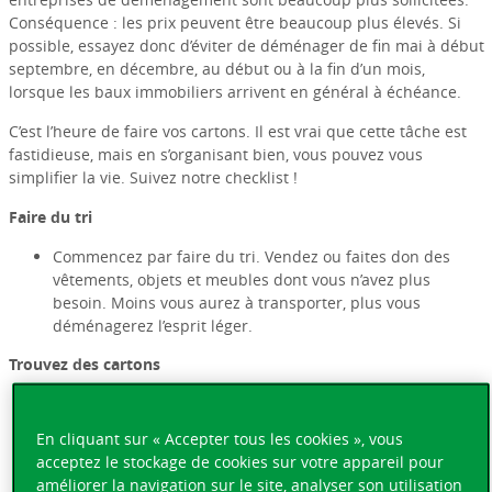
Conséquence : les prix peuvent être beaucoup plus élevés. Si
possible, essayez donc d’éviter de déménager de fin mai à début
septembre, en décembre, au début ou à la fin d’un mois,
lorsque les baux immobiliers arrivent en général à échéance.
C’est l’heure de faire vos cartons. Il est vrai que cette tâche est
fastidieuse, mais en s’organisant bien, vous pouvez vous
simplifier la vie. Suivez notre checklist !
Faire du tri
Commencez par faire du tri. Vendez ou faites don des
vêtements, objets et meubles dont vous n’avez plus
besoin. Moins vous aurez à transporter, plus vous
déménagerez l’esprit léger.
Trouvez des cartons
Pour calculer le nombre de cartons nécessaires, divisez la
2
superficie de votre appartement par deux (80 m
/ 2 = 40
En cliquant sur « Accepter tous les cookies », vous
cartons). Ensuite, rendez-vous au supermarché pour faire
acceptez le stockage de cookies sur votre appareil pour
un stock de cartons de bananes, ou achetez vos cartons
améliorer la navigation sur le site, analyser son utilisation