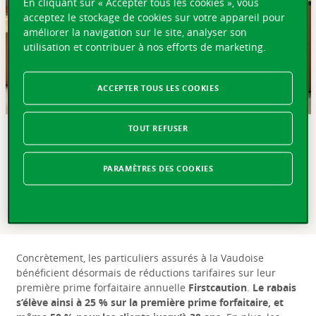
En cliquant sur « Accepter tous les cookies », vous
acceptez le stockage de cookies sur votre appareil pour
améliorer la navigation sur le site, analyser son
utilisation et contribuer à nos efforts de marketing.
ACCEPTER TOUS LES COOKIES
TOUT REFUSER
EN BREF
Afin de satisfaire les attentes de ses clients en matière de
PARAMÈTRES DES COOKIES
garantie de loyer, la Vaudoise a conclu un partenariat
avec Firstcaution, le spécialiste de la garantie de loyer
sans dépôt bancaire.
Concrètement, les particuliers assurés à la Vaudoise
bénéficient désormais de réductions tarifaires sur leur
première prime forfaitaire annuelle
Firstcaution
.
Le rabais
s’élève ainsi à 25 % sur la première prime forfaitaire, et