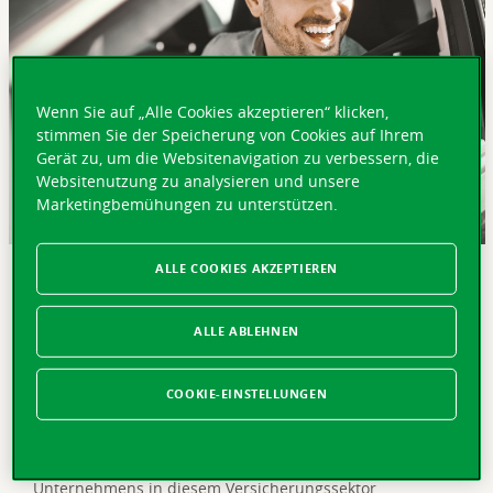
Wenn Sie auf „Alle Cookies akzeptieren“ klicken,
stimmen Sie der Speicherung von Cookies auf Ihrem
Gerät zu, um die Websitenavigation zu verbessern, die
Websitenutzung zu analysieren und unsere
Marketingbemühungen zu unterstützen.
ALLE COOKIES AKZEPTIEREN
KURZ GEFASST
Lausanne, 26. Juni 2023 – Die Gruppe Vaudoise
ALLE ABLEHNEN
Versicherungen hat bei den Zufriedenheitsumfragen
2023 von comparis.ch (Note 5,5/6) und bonus.ch (Note
5,4/6) ausgezeichnet abgeschnitten und belegt den
COOKIE-EINSTELLUNGEN
ersten Platz in der Kategorie
Motorfahrzeugversicherungen. Dieses Ergebnis zeugt
vom konstanten und proaktiven Engagement des
Unternehmens in diesem Versicherungssektor.