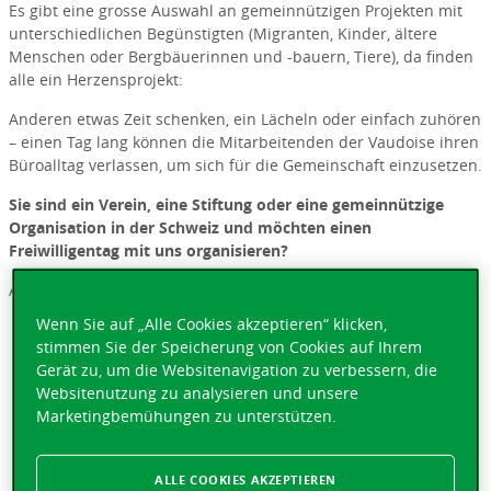
Es gibt eine grosse Auswahl an gemeinnützigen Projekten mit
unterschiedlichen Begünstigten (Migranten, Kinder, ältere
Menschen oder Bergbäuerinnen und -bauern, Tiere), da finden
alle ein Herzensprojekt:
Anderen etwas Zeit schenken, ein Lächeln oder einfach zuhören
– einen Tag lang können die Mitarbeitenden der Vaudoise ihren
Büroalltag verlassen, um sich für die Gemeinschaft einzusetzen.
Sie sind ein Verein, eine Stiftung oder eine gemeinnützige
Organisation in der Schweiz und möchten einen
Freiwilligentag mit uns organisieren?
Alle wichtigen Informationen finden Sie
hier
.
Wenn Sie auf „Alle Cookies akzeptieren“ klicken,
stimmen Sie der Speicherung von Cookies auf Ihrem
Gerät zu, um die Websitenavigation zu verbessern, die
Websitenutzung zu analysieren und unsere
Marketingbemühungen zu unterstützen.
ALLE COOKIES AKZEPTIEREN