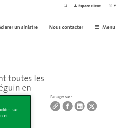
Espace client
FR
clarer un sinistre
Nous contacter
Menu
t toutes les
Béguin en
Partager sur :
ookies sur
on et