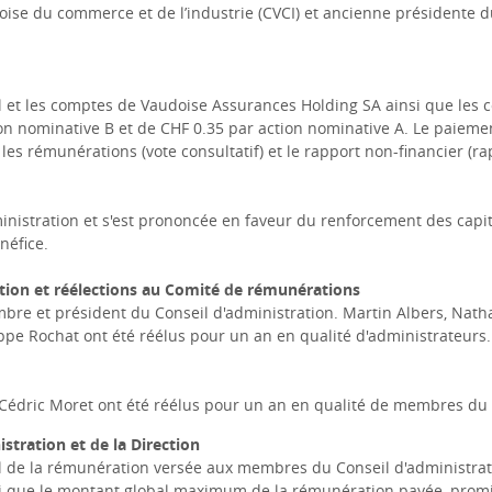
e du commerce et de l’industrie (CVCI) et ancienne présidente du 
 et les comptes de Vaudoise Assurances Holding SA ainsi que les c
tion nominative B et de CHF 0.35 par action nominative A. Le paieme
es rémunérations (vote consultatif) et le rapport non-financier (rap
nistration et s'est prononcée en faveur du renforcement des capit
néfice.
ation et réélections au Comité de rémunérations
bre et président du Conseil d'administration. Martin Albers, Nath
ippe Rochat ont été réélus pour un an en qualité d'administrateurs
 Cédric Moret ont été réélus pour un an en qualité de membres du
stration et de la Direction
l de la rémunération versée aux membres du Conseil d'administrati
nsi que le montant global maximum de la rémunération payée, pro