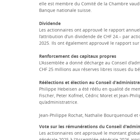
elle est membre du Comité de la Chambre vaudois
Banque nationale suisse.
Dividende
Les actionnaires ont approuvé le rapport annuel
l’attribution d’un dividende de CHF 24.– par ac
2025. Ils ont également approuvé le rapport sur l
Renforcement des capitaux propres
L'Assemblée a donné décharge au Conseil d'admi
CHF 25 millions aux réserves libres issues du bé
Réélections et élection au Conseil d'administr
Philippe Hebeisen a été réélu en qualité de mem
Fischer, Peter Kofmel, Cédric Moret et Jean-Phil
qu’administratrice.
Jean-Philippe Rochat, Nathalie Bourquenoud et
Vote sur les rémunérations du Conseil d'admini
Les actionnaires ont approuvé le montant globa
générale 2025 à l'Assemblée générale 2026 ai