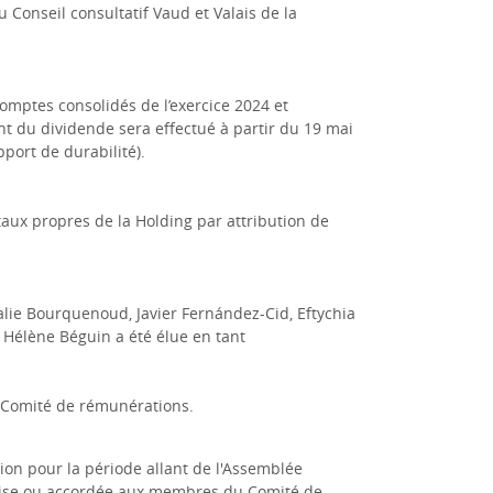
Conseil consultatif Vaud et Valais de la
omptes consolidés de l’exercice 2024 et
nt du dividende sera effectué à partir du 19 mai
port de durabilité).
aux propres de la Holding par attribution de
alie Bourquenoud, Javier Fernández-Cid, Eftychia
. Hélène Béguin a été élue en tant
 Comité de rémunérations.
on pour la période allant de l'Assemblée
mise ou accordée aux membres du Comité de