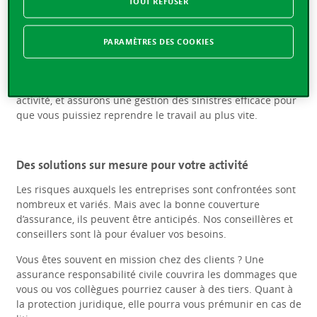
c’est votre viabilité financière qui peut être menacée.
TOUT REFUSER
À la Vaudoise, nous sommes aux côtés des PME. Vous
souhaitez vous prémunir contre les aléas du quotidien,
PARAMÈTRES DES COOKIES
offrir à votre personnel une protection sociale complète ou
assurer vos équipements ? Nous proposons une palette de
solutions à 360° pour protéger tous les aspects de votre
activité, et assurons une gestion des sinistres efficace pour
que vous puissiez reprendre le travail au plus vite.
Des solutions sur mesure pour votre activité
Les risques auxquels les entreprises sont confrontées sont
nombreux et variés. Mais avec la bonne couverture
d’assurance, ils peuvent être anticipés. Nos conseillères et
conseillers sont là pour évaluer vos besoins.
Vous êtes souvent en mission chez des clients ? Une
assurance responsabilité civile couvrira les dommages que
vous ou vos collègues pourriez causer à des tiers. Quant à
la protection juridique, elle pourra vous prémunir en cas de