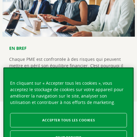
EN BREF
Chaque PME est confrontée à des risques qui peuvent
mettre en péril son équilibre financier. C’est pourquoi il
est important de compter sur des couvertures
d’assurance adaptées et sur un partenaire de confiance
En cliquant sur « Accepter tous les cookies », vous
qui, en cas d’imprévu, sera à vos côtés pour vous aider à
acceptez le stockage de cookies sur votre appareil pour
reprendre votre activité.
améliorer la navigation sur le site, analyser son
utilisation et contribuer à nos efforts de marketing.
Une machine qui tombe en panne, un incendie, un litige
avec un client insatisfait, une collaboratrice victime d’un
ACCEPTER TOUS LES COOKIES
accident… dans la vie d’une entreprise, un imprévu est vite
arrivé. Au-delà des conséquences humaines ou matérielles,