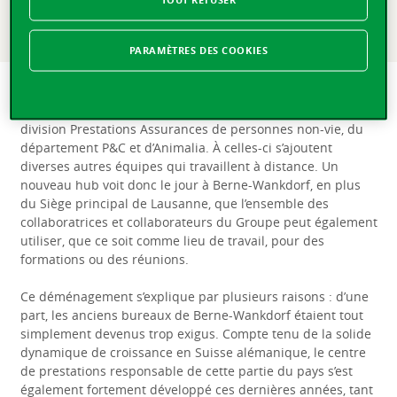
offrent en outre un environnement de travail moderne et
flexible aux collaboratrices et collaborateurs.
PARAMÈTRES DES COOKIES
Sur le nouveau site, la Vaudoise regroupe notamment les
équipes responsables de la Suisse alémanique issues de la
division Prestations Assurances de personnes non-vie, du
département P&C et d’Animalia. À celles-ci s’ajoutent
diverses autres équipes qui travaillent à distance. Un
nouveau hub voit donc le jour à Berne-Wankdorf, en plus
du Siège principal de Lausanne, que l’ensemble des
collaboratrices et collaborateurs du Groupe peut également
utiliser, que ce soit comme lieu de travail, pour des
formations ou des réunions.
Ce déménagement s’explique par plusieurs raisons : d’une
part, les anciens bureaux de Berne-Wankdorf étaient tout
simplement devenus trop exigus. Compte tenu de la solide
dynamique de croissance en Suisse alémanique, le centre
de prestations responsable de cette partie du pays s’est
également fortement développé ces dernières années, tant