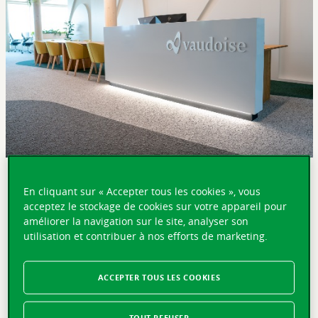
EN BREF
En cliquant sur « Accepter tous les cookies », vous
acceptez le stockage de cookies sur votre appareil pour
Berne, le 2 septembre 2025 – La Vaudoise Assurances,
améliorer la navigation sur le site, analyser son
l’une des principales compagnies d’assurance en Suisse,
utilisation et contribuer à nos efforts de marketing.
a besoin de plus d’espace et déménage dans des locaux
plus grands à Berne-Wankdorf. Ce déménagement
s’inscrit dans le cadre du développement fructueux de la
ACCEPTER TOUS LES COOKIES
société en Suisse alémanique. Les locaux construits de
manière durable dans un écoquartier en plein essor
répondent aux ambitions de croissance de la Vaudoise et
TOUT REFUSER