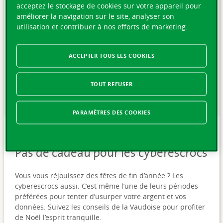
acceptez le stockage de cookies sur votre appareil pour
améliorer la navigation sur le site, analyser son
utilisation et contribuer à nos efforts de marketing.
ACCEPTER TOUS LES COOKIES
TOUT REFUSER
PARAMÈTRES DES COOKIES
MARDI 02 DÉCEMBRE 2025
Pas de cadeau pour les cyberescrocs
Vous vous réjouissez des fêtes de fin d’année ? Les
cyberescrocs aussi. C’est même l’une de leurs périodes
préférées pour tenter d’usurper votre argent et vos
données. Suivez les conseils de la Vaudoise pour profiter
de Noël l’esprit tranquille.